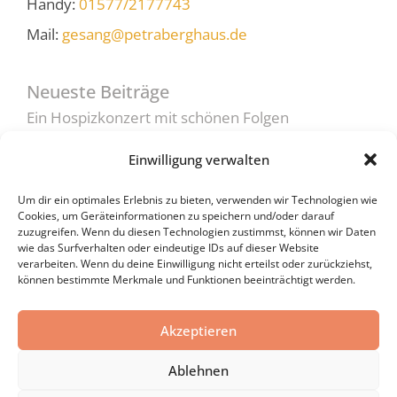
Handy:
01577/2177743
Mail:
gesang@petraberghaus.de
Neueste Beiträge
Ein Hospizkonzert mit schönen Folgen
Wenn Worte fehlen…
Einwilligung verwalten
Mit Kindern über den Tod sprechen
Um dir ein optimales Erlebnis zu bieten, verwenden wir Technologien wie
5 Tipps: So tröste ich richtig!
Cookies, um Geräteinformationen zu speichern und/oder darauf
zuzugreifen. Wenn du diesen Technologien zustimmst, können wir Daten
Darf man den Tod in die Abendunterhaltung
wie das Surfverhalten oder eindeutige IDs auf dieser Website
verarbeiten. Wenn du deine Einwilligung nicht erteilst oder zurückziehst,
bringen?
können bestimmte Merkmale und Funktionen beeinträchtigt werden.
Akzeptieren
Copyright © 2026 PETRA BERGHAUS
Ablehnen
Termin anfragen
Impressum