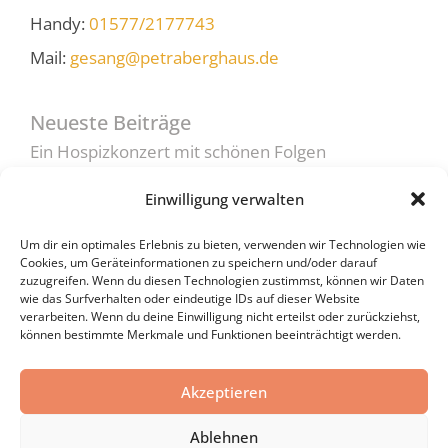
Handy:
01577/2177743
Mail:
gesang@petraberghaus.de
Neueste Beiträge
Ein Hospizkonzert mit schönen Folgen
Wenn Worte fehlen…
Einwilligung verwalten
Mit Kindern über den Tod sprechen
Um dir ein optimales Erlebnis zu bieten, verwenden wir Technologien wie
5 Tipps: So tröste ich richtig!
Cookies, um Geräteinformationen zu speichern und/oder darauf
zuzugreifen. Wenn du diesen Technologien zustimmst, können wir Daten
Darf man den Tod in die Abendunterhaltung
wie das Surfverhalten oder eindeutige IDs auf dieser Website
verarbeiten. Wenn du deine Einwilligung nicht erteilst oder zurückziehst,
bringen?
können bestimmte Merkmale und Funktionen beeinträchtigt werden.
Akzeptieren
Copyright © 2026 PETRA BERGHAUS
Ablehnen